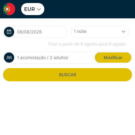
EUR
Ficar a partir de
8 agosto
para
9 agosto
1 acomodação / 2 adultos
Modificar