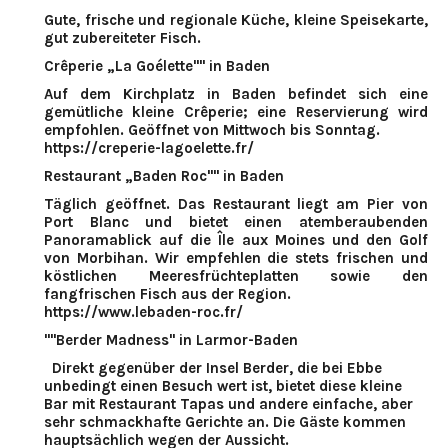
Gute, frische und regionale Küche, kleine Speisekarte,
gut zubereiteter Fisch.
Crêperie „La Goélette"" in Baden
Auf dem Kirchplatz in Baden befindet sich eine
gemütliche kleine Crêperie; eine Reservierung wird
empfohlen. Geöffnet von Mittwoch bis Sonntag.
https://creperie-lagoelette.fr/
Restaurant „Baden Roc"" in Baden
Täglich geöffnet. Das Restaurant liegt am Pier von
Port Blanc und bietet einen atemberaubenden
Panoramablick auf die Île aux Moines und den Golf
von Morbihan. Wir empfehlen die stets frischen und
köstlichen Meeresfrüchteplatten sowie den
fangfrischen Fisch aus der Region.
https://www.lebaden-roc.fr/
"
"Berder Madness" in Larmor-Baden
Direkt gegenüber der Insel Berder, die bei Ebbe
unbedingt einen Besuch wert ist, bietet diese kleine
Bar mit Restaurant Tapas und andere einfache, aber
sehr schmackhafte Gerichte an. Die Gäste kommen
hauptsächlich wegen der Aussicht.