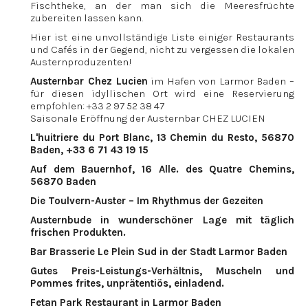
Fischtheke, an der man sich die Meeresfrüchte
zubereiten lassen kann.
Hier ist eine unvollständige Liste einiger Restaurants
und Cafés in der Gegend, nicht zu vergessen die lokalen
Austernproduzenten!
Austernbar Chez Lucien
im Hafen von Larmor Baden –
für diesen idyllischen Ort wird eine Reservierung
empfohlen: +33 2 97 52 38 47
Saisonale Eröffnung der Austernbar CHEZ LUCIEN
L'huitriere du Port Blanc, 13 Chemin du Resto, 56870
Baden, +33 6 71 43 19 15
Auf dem Bauernhof,
16 Alle. des Quatre Chemins,
56870 Baden
Die Toulvern-Auster – Im Rhythmus der Gezeiten
Austernbude in wunderschöner Lage mit täglich
frischen Produkten.
Bar Brasserie Le Plein Sud in der Stadt Larmor Baden
Gutes Preis-Leistungs-Verhältnis, Muscheln und
Pommes frites, unprätentiös, einladend.
Fetan Park Restaurant in Larmor Baden