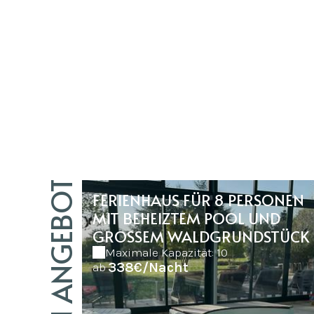
FERIENHAUS FÜR 8 PERSONEN
MIT BEHEIZTEM POOL UND
GROSSEM WALDGRUNDSTÜCK
Maximale Kapazität: 10
338€/Nacht
ab