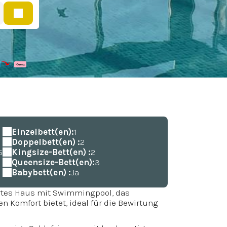
Einzelbett(en):
1
Doppelbett(en) :
2
5
Kingsize-Bett(en) :
2
Queensize-Bett(en):
3
Babybett(en) :
Ja
ertes Haus mit Swimmingpool, das
Komfort bietet, ideal für die Bewirtung