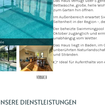
Das Haus verfügt über 5 ge
Bettwäsche, große, helle Wo
zum Garten hin öffnen.
Im Außenbereich erwartet Sie 
Seltenheit in der Region –, d
Der beheizte Swimmingpool un
Oktober zugänglich und e
unabhängig vom Wetter.
fée
Das Haus liegt in Baden, im G
unberührten Naturlandschaf
und Stränden.
👉 Ideal für Aufenthalte von
Schulferien.
Ein seltener Ort im Golf 
VOR
NACH
höchsten Komfort zu geni
den Inseln des Golfs.
Der wahre Luxus hierbei ist 
5 geräumige Schlafzimme
NSERE DIENSTLEISTUNGEN
Beheiztes Hallenbad
(von A