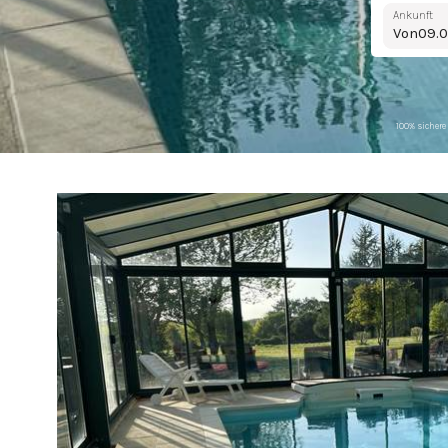
Ankunft
Von
100% sichere