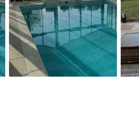
Im Obergeschoss befinden
Badewanne, 1 Dusche) und 1
Das Haus ist als möbliert
klassifiziert.