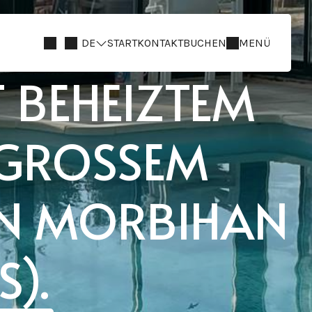
DE
START
KONTAKT
BUCHEN
MENÜ
BEHEIZTEM S
ROSSEM G
MORBIHAN (G
.