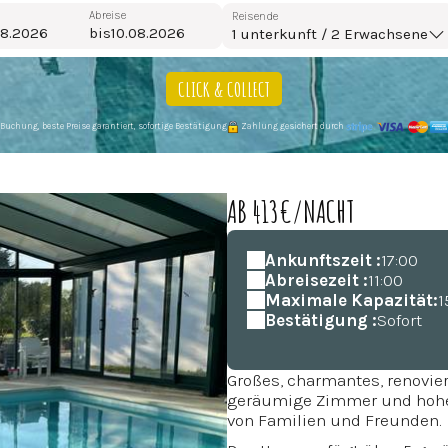
Abreise
Reisende
bis
1
unterkunft /
2
Erwachsene
CLICK & COLLECT
 Buchung, beste Preise garantiert, sofortige Bestätigung
Zahlung gesichert durch
AB 413€/NACHT
Ankunftszeit :
17:00
Abreisezeit :
11:00
Maximale Kapazität:
1
Bestätigung :
Sofort
Großes, charmantes, renovi
geräumige Zimmer und hohen 
von Familien und Freunden.