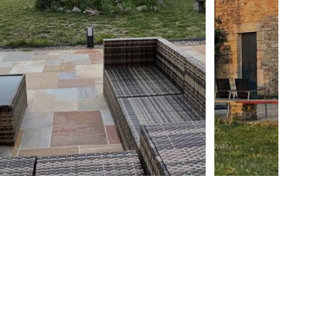
 sich außerdem 2 Badezimmer (1
 separate Toilette.
e 3-Sterne-Touristenunterkunft