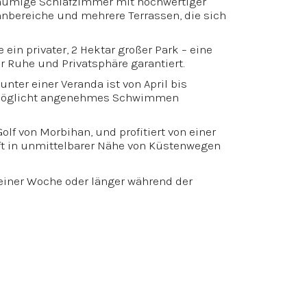
räumige Schlafzimmer mit hochwertiger
hnbereiche und mehrere Terrassen, die sich
ein privater, 2 Hektar großer Park – eine
er Ruhe und Privatsphäre garantiert.
ter einer Veranda ist von April bis
rmöglicht angenehmes Schwimmen
olf von Morbihan, und profitiert von einer
t in unmittelbarer Nähe von Küstenwegen
 einer Woche oder länger während der
von Morbihan, um Ruhe, Weite und
eßen
, in der Nähe von Vannes, Carnac und
die „seltene"" Kombination:
r
mit richtig
großen Betten
pril bis Ende Oktober): Schwimmen und