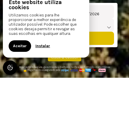
Este website utiliza
cookies
Chegada
Partida
De
para
Utilizamos cookies para lhe
proporcionar a melhor experiência de
Viajantes
utilizador possível. Pode escolher que
1
alojamento /
2
adultos
cookies deseja permitir e revogar as
suas escolhas em qualquer altura.
Aceitar
Instalar
CLICK & COLLECT
Reserva 100% segura, garantia das melhores tarifas, confirmação instantânea
Pagamento assegurado pela
LES HAUTS DE LOCMIQUEL -
MAISON DE CHARME AVEC
PISCINE CHAUFFÉE DANS LE
GOLFE DU MORBIHAN –