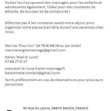
Toutes les 2 proposent des massages pour les enfants et
adolescents également, l'idéal pour des moments de
détente, de douceur et de complicité !
N'hésitez pas à les contacter avant votre séjour pour
organiser votre pause bien-être durant vos vacances chez
nous.
Marine, "Pour Soi" 06 78 81 68 18 ou par email
marinevergnemassage@gmail.com
Karen, "Avel di Luna" :
07 68 77 01 57
www.avel-di-luna-karen-massage.fr
karenmahe.contact@gmail.com
Tarifs préférentiels en cas de réservations pour plusieurs
personnes
40 Rue Du Lanno, 56870 BADEN, FRANCE