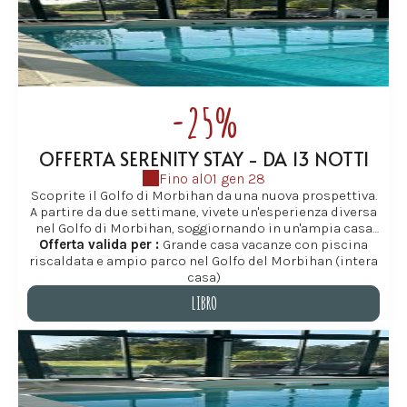
-25%
OFFERTA SERENITY STAY - DA 13 NOTTI
Fino al
01 gen 28
Scoprite il Golfo di Morbihan da una nuova prospettiva.
A partire da due settimane, vivete un'esperienza diversa
nel Golfo di Morbihan, soggiornando in un'ampia casa
vacanze a Baden. Questa offerta è ideale per famiglie e
Offerta valida per :
Grande casa vacanze con piscina
riscaldata e ampio parco nel Golfo del Morbihan (intera
gruppi che desiderano rallentare i ritmi e godersi
appieno la piscina riscaldata, l'ampio giardino e le
casa)
numerose attività che Baden e le isole del Golfo hanno
LIBRO
da offrire. Perfetta per una vera vacanza in famiglia, per
eventi familiari o per una fuga con gli amici, dove
LIBRO
ognuno può trovare il proprio spazio, in un ambiente
tranquillo e incontaminato nella Bretagna meridionale.