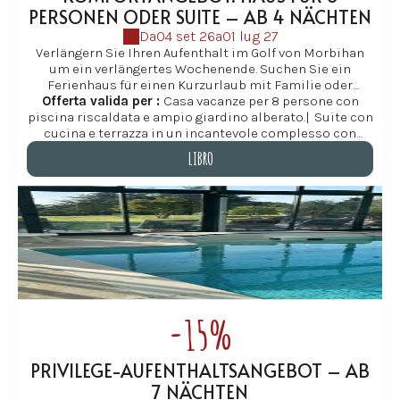
PERSONEN ODER SUITE – AB 4 NÄCHTEN
Da
04 set 26
a
01 lug 27
Verlängern Sie Ihren Aufenthalt im Golf von Morbihan
um ein verlängertes Wochenende. Suchen Sie ein
Ferienhaus für einen Kurzurlaub mit Familie oder
Offerta valida per :
Freunden im Golf von Morbihan? Les Hauts de
Casa vacanze per 8 persone con
piscina riscaldata e ampio giardino alberato.
Locmiquel bietet Ihnen ein attraktives Angebot ab 4
|
Suite con
Nächten (außer August; Rabatt ab 7 Nächten) in einem
cucina e terrazza in un incantevole complesso con
geräumigen Ferienhaus in Baden, ideal für Familien und
piscina riscaldata, vicino alla spiaggia.
LIBRO
Freundesgruppen. Verlängern Sie Ihren Aufenthalt und
genießen Sie das weitläufige Gelände, den beheizten
LIBRO
Innenpool (von Mitte April bis Ende Oktober), die
Strände und die Küstenwege inmitten einer ruhigen und
naturnahen Umgebung. So wird aus einem Kurzurlaub
ein unvergesslicher Urlaub in der Südbretagne. Les
Hauts de Locmiquel verspricht Ihnen Momente der
Ruhe und Entspannung.
-15%
PRIVILEGE-AUFENTHALTSANGEBOT – AB
7 NÄCHTEN