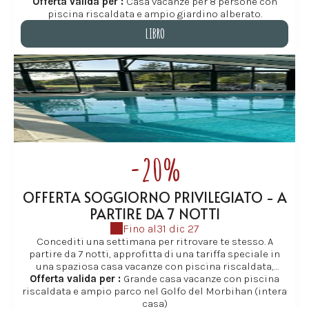
séjourner dans le Golfe du Morbihan, dans une grande
Offerta valida per :
Casa vacanze per 8 persone con
piscina riscaldata e ampio giardino alberato.
maison de vacances familiale à Baden.
LIBRO
Cette offre s’adresse aux familles et groupes qui
souhaitent ralentir le rythme, profiter pleinement de la
LIBRO
piscine chauffée, du grand parc et des nombreuses
activités autour de Baden et des îles du Golfe.
Idéal pour de vraies vacances en famlle, des
évènements familiaux ou des séjours entre amis où
chacun trouve sa place, dans un environnement calme
et préservé en Bretagne Sud.
-20%
OFFERTA SOGGIORNO PRIVILEGIATO - A
PARTIRE DA 7 NOTTI
Fino al
31 dic 27
Concediti una settimana per ritrovare te stesso. A
partire da 7 notti, approfitta di una tariffa speciale in
una spaziosa casa vacanze con piscina riscaldata,
disponibile da aprile a fine ottobre a Baden, nel cuore
Offerta valida per :
Grande casa vacanze con piscina
riscaldata e ampio parco nel Golfo del Morbihan (intera
del Golfo di Morbihan. Con i suoi ampi spazi, le
numerose camere da letto spaziose e i comfort adatti a
casa)