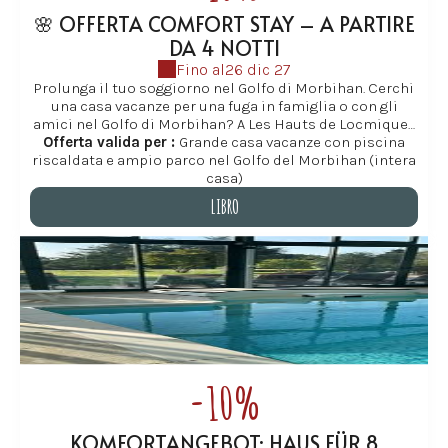
🌸 OFFERTA COMFORT STAY – A PARTIRE
DA 4 NOTTI
Fino al
26 dic 27
Prolunga il tuo soggiorno nel Golfo di Morbihan. Cerchi
una casa vacanze per una fuga in famiglia o con gli
amici nel Golfo di Morbihan? A Les Hauts de Locmiquel,
ti proponiamo un'offerta speciale a partire da 4 notti
Offerta valida per :
Grande casa vacanze con piscina
(escluso agosto; sconto valido per soggiorni di 7 notti o
riscaldata e ampio parco nel Golfo del Morbihan (intera
più) in un'ampia casa vacanze a Baden, ideale per
casa)
famiglie e gruppi di amici. Prolungando il tuo
LIBRO
soggiorno, potrai goderti appieno il giardino, la piscina
interna riscaldata (aperta da metà aprile a fine ottobre),
LIBRO
le spiagge e i sentieri costieri, il tutto in un ambiente
tranquillo e naturale. È il modo perfetto per trasformare
una breve vacanza in una vera e propria fuga nella
Bretagna meridionale. Les Hauts de Locmiquel ti
promette momenti di assoluta tranquillità.
-10%
KOMFORTANGEBOT: HAUS FÜR 8