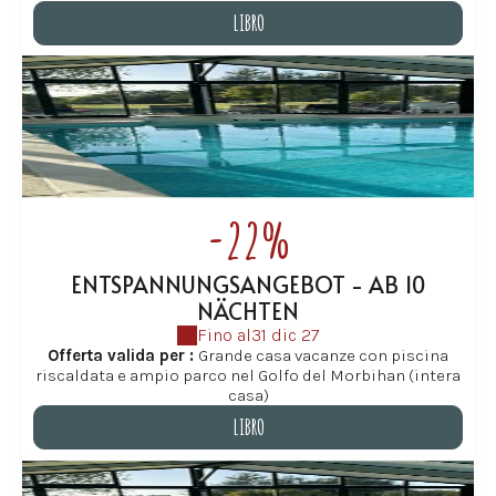
gruppi, la casa è perfetta per una vacanza rilassante con
LIBRO
la famiglia, gli amici o tra persone di diverse
generazioni. Più lungo sarà il tuo soggiorno, più
LIBRO
rigenerante sarà la tua vacanza.
-22%
ENTSPANNUNGSANGEBOT - AB 10
NÄCHTEN
Fino al
31 dic 27
Offerta valida per :
Grande casa vacanze con piscina
riscaldata e ampio parco nel Golfo del Morbihan (intera
casa)
LIBRO
LIBRO