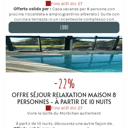
Fino al
31 dic 27
Offerta valida per :
Casa vacanze per 8 persone con
piscina riscaldata e ampio giardino alberato.
|
Suite con
cucina e terrazza in un incantevole complesso con
piscina riscaldata, vicino alla spiaggia.
LIBRO
LIBRO
-22%
OFFRE SÉJOUR RELAXATION MAISON 8
PERSONNES - À PARTIR DE 10 NUITS
Fino al
31 dic 27
Vivre le Golfe du Morbihan autrement
À partir de 10 nuits, découvrez une autre façon de