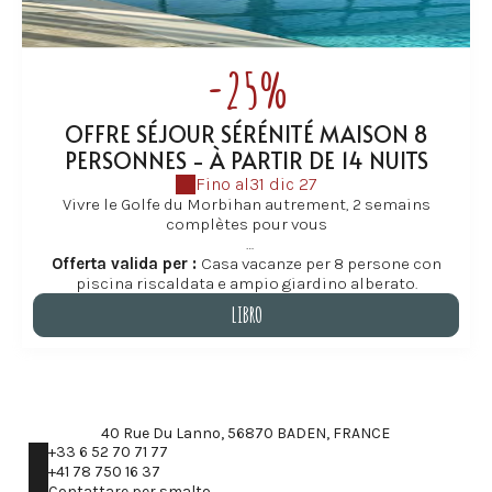
-25%
OFFRE SÉJOUR SÉRÉNITÉ MAISON 8
PERSONNES - À PARTIR DE 14 NUITS
Fino al
31 dic 27
Vivre le Golfe du Morbihan autrement, 2 semains
complètes pour vous
À partir de 2 semaines, découvrez une autre façon de
Offerta valida per :
Casa vacanze per 8 persone con
séjourner dans le Golfe du Morbihan, dans une grande
piscina riscaldata e ampio giardino alberato.
maison de vacances familiale à Baden.
LIBRO
Cette offre s’adresse aux familles et groupes qui
LIBRO
souhaitent ralentir le rythme, profiter pleinement de la
piscine chauffée, du grand parc et des nombreuses
activités autour de Baden et des îles du Golfe.
40 Rue Du Lanno, 56870 BADEN, FRANCE
Idéal pour de vraies vacances en famlle, des
+33 6 52 70 71 77
évènements familiaux, les fêtes de fin d'année ou des
+41 78 750 16 37
séjours entre amis où chacun trouve sa place, dans un
Contattare per smalto