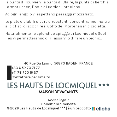
la punta di Toulvern, la punta di Blaire, la punta di Berchis,
Larmor Baden, l'isola di Berder, Port Blanc...
Ad ogni angolo vi aspettano paesaggi mozzafiato.
Le piste ciclabili sicure circostanti consentiranno inoltre
ai ciclisti di scoprire il Golfo del Morbihan in bicicletta.
Naturalmente, le splendide spiagge di Locmiquel e Sept
Iles vi permetteranno di rilassarvi o di fare un picnic...
40 Rue Du Lanno, 56870 BADEN, FRANCE
+33 6 52 70 71 77
+41 78 750 16 37
Contattare per smalto
LES HAUTS DE LOCMIQUEL
MAISON DE VACANCES
Avviso legale
Condizioni di vendita
© 2026 Les Hauts de Locmiquel
|
è un prodotto