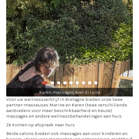
Karen massages Avel di Luna
Voor uw wellnessverblijf in Bretagne bieden onze twee
partner-masseuses Marine en Karen (twee verschillende
aanbieders voor meer beschikbaarheid en keuze)
massages en andere wellnessbehandelingen aan huis.
Ze komen op afspraak naar huis.
Beide salons bieden ook massages aan voor kinderen en