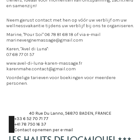
tieners, ideaal voor momenten van ontspanning, zachtheid
en samenzijn!
Neem gerust contact met hen op vóór uw verblijf om uw
wellnessvakantie tijdens uw verblijf bij ons te organiseren.
Marine, "Pour Soi" 06 78 81 68 18 of via e-mail
marinevergnemassage@gmail.com
Karen, "Avel di Luna":
07 68 77 01 57
www.avel-di-luna-karen-massage.fr
karenmahe.contact@gmail.com
Voordelige tarieven voor boekingen voor meerdere
personen.
40 Rue Du Lanno, 56870 BADEN, FRANCE
+33 6 52 70 71 77
+41 78 750 16 37
Contact opnemen per e-mail
LES HAUTS DE LOCMIQUEL