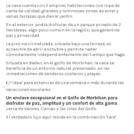
La casa cuenta con 5 amplias habitaciones con ropa de
cama de calidad, grandes y luminosas zonas de estar y
varias terrazas que dan al jardín.
En el exterior, podrá disfrutar de un parque privado de 2
hectáreas, algo poco común en la región, que garantiza
paz y privacidad.
La piscina climatizada, situada bajo una terraza, es
accesible de abril a octubre y permite nadar
cómodamente independientemente del tiempo que haga.
Situada en Baden, en el golfo de Morbihan, la casa se
beneficia de un entorno natural preservado, en las
inmediaciones de senderos costeros y playas.
👉 Ideal para estancias de una semana o más durante las
vacaciones escolares.
Un enclave excepcional en el Golfo de Morbihan para
disfrutar de paz, amplitud y un confort de alta gama
,
cerca de Vannes, Carnac y las islas del Golfo.
El verdadero lujo aquí reside en la combinación "rara":
5 amplias habitaciones
con
camas realmente grandes
Piscina cubierta climatizada
(de abril a finales de