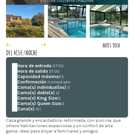
Piscine couverte chauffée
ANTES DE
EN
DEL 413€/NOCHE
Hora de entrada :
17:00
Hora de salida :
11:00
Capacidad máxima:
15
Confirmación :
Inmediato
Cama(s) individual(es) :
1
Cama(s) doble(s) :
2
Cama(s) King Size:
2
Cama(s) Queen Size:
3
Cuna(s) :
Sí
Casa grande y encantadora, reformada, con piscina, que
ofrece habitaciones espaciosas y un confort de alta
gama, ideal para alojar a familiares y amigos.