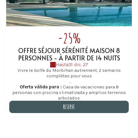
Bretaña.
-25%
OFFRE SÉJOUR SÉRÉNITÉ MAISON 8
PERSONNES - À PARTIR DE 14 NUITS
Hasta
31 dic. 27
Vivre le Golfe du Morbihan autrement, 2 semains
complètes pour vous
À partir de 2 semaines, découvrez une autre façon de
Oferta válida para :
Casa de vacaciones para 8
séjourner dans le Golfe du Morbihan, dans une grande
personas con piscina climatizada y amplios terrenos
maison de vacances familiale à Baden.
arbolados.
RESERVE
Cette offre s’adresse aux familles et groupes qui
souhaitent ralentir le rythme, profiter pleinement de la
RESERVE
piscine chauffée, du grand parc et des nombreuses
activités autour de Baden et des îles du Golfe.
Idéal pour de vraies vacances en famlle, des