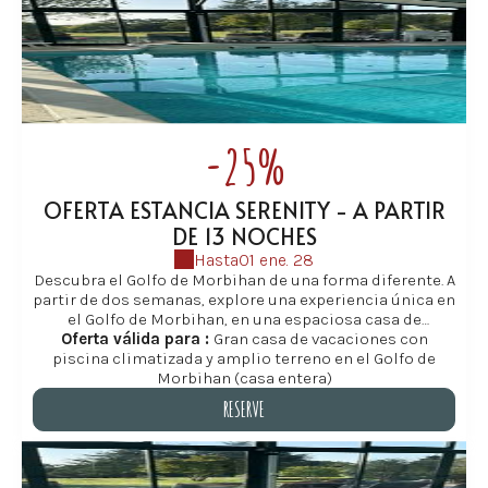
-25%
OFERTA ESTANCIA SERENITY - A PARTIR
DE 13 NOCHES
Hasta
01 ene. 28
Descubra el Golfo de Morbihan de una forma diferente. A
partir de dos semanas, explore una experiencia única en
el Golfo de Morbihan, en una espaciosa casa de
vacaciones familiar en Baden. Esta oferta es ideal para
Oferta válida para :
Gran casa de vacaciones con
piscina climatizada y amplio terreno en el Golfo de
familias y grupos que buscan relajarse, disfrutar
plenamente de la piscina climatizada, los amplios
Morbihan (casa entera)
jardines y las numerosas actividades que ofrece Baden
RESERVE
y las islas del Golfo. Perfecta para unas auténticas
vacaciones familiares, eventos familiares o una
RESERVE
escapada con amigos donde cada uno encontrará su
lugar, en un entorno tranquilo y virgen en el sur de