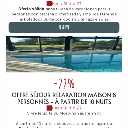
Hasta
31 dic. 27
Oferta válida para :
Casa de vacaciones para 8
personas con piscina climatizada y amplios terrenos
arbolados.
|
Suite con cocina y terraza en una
encantadora finca con piscina climatizada, cerca de la
RESERVE
playa.
RESERVE
-22%
OFFRE SÉJOUR RELAXATION MAISON 8
PERSONNES - À PARTIR DE 10 NUITS
Hasta
31 dic. 27
Vivre le Golfe du Morbihan autrement
À partir de 10 nuits, découvrez une autre façon de