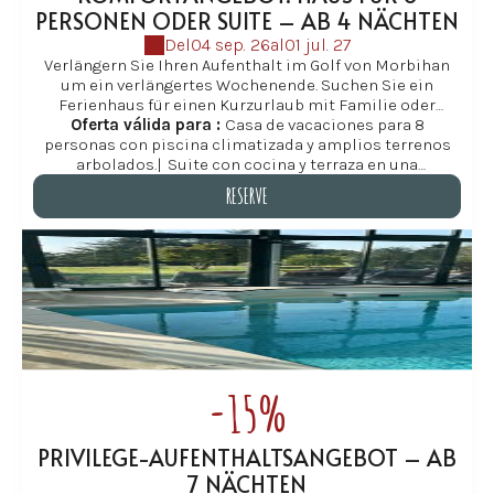
PERSONEN ODER SUITE – AB 4 NÄCHTEN
Del
04 sep. 26
al
01 jul. 27
Verlängern Sie Ihren Aufenthalt im Golf von Morbihan
um ein verlängertes Wochenende. Suchen Sie ein
Ferienhaus für einen Kurzurlaub mit Familie oder
Oferta válida para :
Freunden im Golf von Morbihan? Les Hauts de
Casa de vacaciones para 8
personas con piscina climatizada y amplios terrenos
Locmiquel bietet Ihnen ein attraktives Angebot ab 4
Nächten (außer August; Rabatt ab 7 Nächten) in einem
arbolados.
|
Suite con cocina y terraza en una
geräumigen Ferienhaus in Baden, ideal für Familien und
encantadora finca con piscina climatizada, cerca de la
RESERVE
Freundesgruppen. Verlängern Sie Ihren Aufenthalt und
playa.
genießen Sie das weitläufige Gelände, den beheizten
RESERVE
Innenpool (von Mitte April bis Ende Oktober), die
Strände und die Küstenwege inmitten einer ruhigen und
naturnahen Umgebung. So wird aus einem Kurzurlaub
ein unvergesslicher Urlaub in der Südbretagne. Les
Hauts de Locmiquel verspricht Ihnen Momente der
Ruhe und Entspannung.
-15%
PRIVILEGE-AUFENTHALTSANGEBOT – AB
7 NÄCHTEN