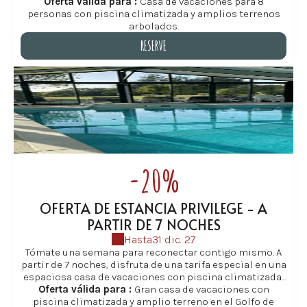
séjourner dans le Golfe du Morbihan, dans une grande
Oferta válida para :
Casa de vacaciones para 8
personas con piscina climatizada y amplios terrenos
maison de vacances familiale à Baden.
arbolados.
Cette offre s’adresse aux familles et groupes qui
RESERVE
souhaitent ralentir le rythme, profiter pleinement de la
piscine chauffée, du grand parc et des nombreuses
RESERVE
activités autour de Baden et des îles du Golfe.
Idéal pour de vraies vacances en famlle, des
évènements familiaux ou des séjours entre amis où
chacun trouve sa place, dans un environnement calme
et préservé en Bretagne Sud.
-20%
OFERTA DE ESTANCIA PRIVILEGE - A
PARTIR DE 7 NOCHES
Hasta
31 dic. 27
Tómate una semana para reconectar contigo mismo. A
partir de 7 noches, disfruta de una tarifa especial en una
espaciosa casa de vacaciones con piscina climatizada,
disponible de abril a finales de octubre en Baden, en el
Oferta válida para :
Gran casa de vacaciones con
corazón del Golfo de Morbihan. Con su distribución
piscina climatizada y amplio terreno en el Golfo de