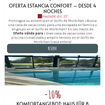
OFERTA ESTANCIA CONFORT – DESDE 4
NOCHES
Hasta
26 dic. 27
Prolongue su estancia en el Golfo de Morbihan. ¿Busca
una casa de vacaciones para una escapada en familia o
en grupo en el Golfo de Morbihan? En Les Hauts de
Locmiquel, le ofrecemos una oferta especial a partir de
Oferta válida para :
Gran casa de vacaciones con
piscina climatizada y amplio terreno en el Golfo de
4 noches (excepto agosto; el descuento se aplica a
estancias de 7 noches o más) en una amplia casa de
Morbihan (casa entera)
vacaciones en Baden, ideal para familias y grupos de
RESERVE
amigos. Al prolongar su estancia, podrá disfrutar
plenamente de los jardines, la piscina cubierta
RESERVE
climatizada (abierta desde mediados de abril hasta
finales de octubre), las playas y los senderos costeros,
todo ello en un entorno tranquilo y natural. Es la
manera perfecta de convertir una escapada corta en
unas auténticas vacaciones en el sur de Bretaña. Les
Hauts de Locmiquel le promete un momento de total
tranquilidad.
-10%
KOMFORTANGEBOT: HAUS FÜR 8