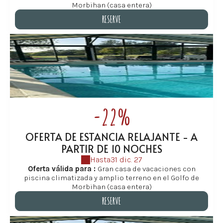
espaciosa, numerosas habitaciones amplias y
Morbihan (casa entera)
comodidades ideales para grupos, la casa es perfecta
RESERVE
para unas vacaciones relajantes en familia, con amigos
o entre varias generaciones. Cuanto más larga sea tu
RESERVE
estancia, más reparadoras serán tus vacaciones.
-22%
OFERTA DE ESTANCIA RELAJANTE - A
PARTIR DE 10 NOCHES
Hasta
31 dic. 27
Oferta válida para :
Gran casa de vacaciones con
piscina climatizada y amplio terreno en el Golfo de
Morbihan (casa entera)
RESERVE
RESERVE