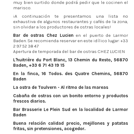
muy bien surtido donde podrá pedir que le cocinen el
marisco.
¡A continuación te presentamos una lista no
exhaustiva de algunos restaurantes y cafés de la zona,
sin olvidar a los productores de ostras locales!
Bar de ostras Chez Lucien
en el puerto de Larmor
Baden. Se recomienda reservar en este idílico lugar: +33
2 97 52 38 47
Apertura de temporada del bar de ostras CHEZ LUCIEN
L'huitrière du Port Blanc, 13 Chemin du Resto, 56870
Baden, +33 6 71 43 19 15
En la finca,
16 Todos. des Quatre Chemins, 56870
Baden
La ostra de Toulvern - Al ritmo de las mareas
Cabaña de ostras con un bonito entorno y productos
frescos diarios.
Bar Brasserie Le Plein Sud en la localidad de Larmor
Baden
Buena relación calidad precio, mejillones y patatas
fritas, sin pretensiones, acogedor.