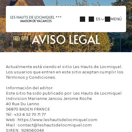
LES HAUTS DE LOCMIQUEL
ES
MENÚ
MAISON DE VACANCES
AVISO LEGAL
Actualmente está viendo el sitio Les Hauts de Locmiquel.
Los usuarios que entren en este sitio aceptan cumplir los
Términos y Condiciones.
Información del editor:
Este sitio ha sido publicado por: Les Hauts de Locmiquel
Indivision Marianne Jancou Jerome Roche
40 Rue Du Lanno
56870 BADEN FRANCE
Tél : +33 6 52 70 71 77
Web : https://www.leshautsdelocmiquel.com
Mail : contact@leshautsdelocmiquel.com
SIREN : 928560044